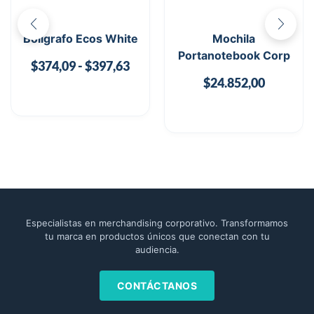
Bolígrafo Ecos White
Mochila
Portanotebook Corp
$
374,09
-
$
397,63
$
24.852,00
Especialistas en merchandising corporativo. Transformamos
tu marca en productos únicos que conectan con tu
audiencia.
CONTÁCTANOS