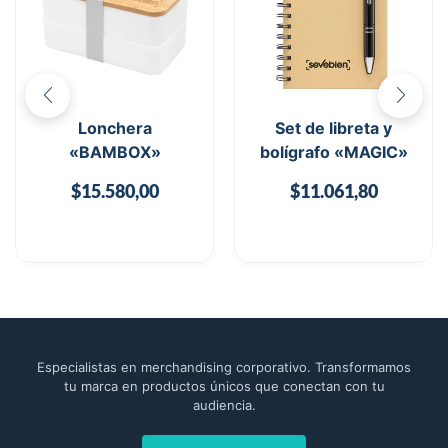
Lonchera
Set de libreta y
«BAMBOX»
bolígrafo «MAGIC»
$
15.580,00
$
11.061,80
Especialistas en merchandising corporativo. Transformamos
tu marca en productos únicos que conectan con tu
audiencia.