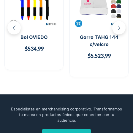
Bol OVIEDO
Gorro TAHG 144
c/velcro
$
534,99
$
5.523,99
Especialistas en merchandising corporativo. Transformamos
tu marca en productos únicos que conectan con tu
audiencia.