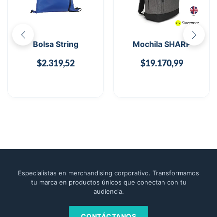
Bolsa String
Mochila SHARP
$
2.319,52
$
19.170,99
Especialistas en merchandising corporativo. Transformamos
tu marca en productos únicos que conectan con tu
audiencia.
CONTÁCTANOS