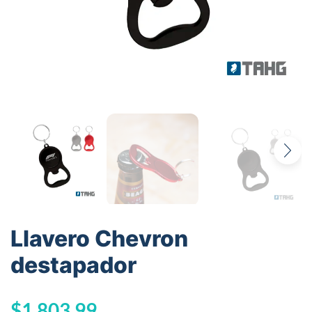
Llavero Chevron
destapador
$
1.803,99