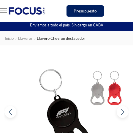
Presupuesto
Enviamos a todo el país. Sin cargo en CABA
Inicio
Llaveros
Llavero Chevron destapador