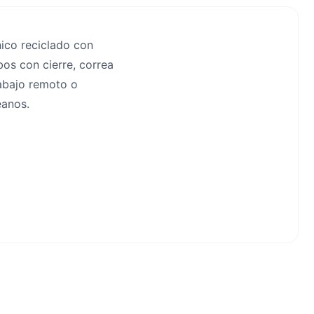
nico reciclado con
bos con cierre, correa
rabajo remoto o
éanos.