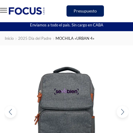
Presupuesto
Enviamos a todo el país. Sin cargo en CABA
Inicio
2025 Día del Padre
MOCHILA «URBAN 4»