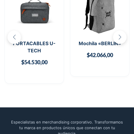
PORTACABLES U-
Mochila «BERLIN»
TECH
$
42.066,00
$
54.530,00
Especialistas en merchandising corporativo. Transformamos
tu marca en productos únicos que conectan con tu
audiencia.