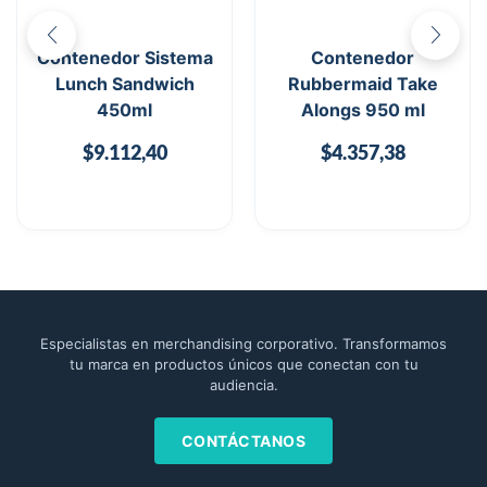
Contenedor Sistema
Contenedor
Lunch Sandwich
Rubbermaid Take
450ml
Alongs 950 ml
$
9.112,40
$
4.357,38
Especialistas en merchandising corporativo. Transformamos
tu marca en productos únicos que conectan con tu
audiencia.
CONTÁCTANOS