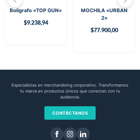
Bolígrafo «TOP GUN»
MOCHILA «URBAN
2»
$
9.238,94
$
77.900,00
Especialistas en merchandising corporativo. Transformamos
tu marca en productos únicos que conectan con tu
audiencia.
CONTÁCTANOS