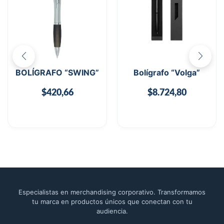
BOLÍGRAFO “SWING”
Bolígrafo “Volga”
$
420,66
$
8.724,80
Especialistas en merchandising corporativo. Transformamos
tu marca en productos únicos que conectan con tu
audiencia.