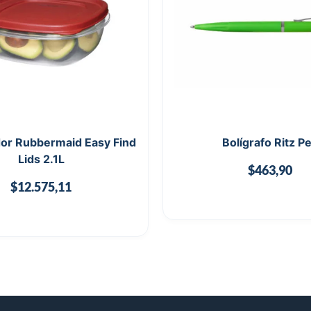
or Rubbermaid Easy Find
Bolígrafo Ritz P
Lids 2.1L
$
463,90
$
12.575,11