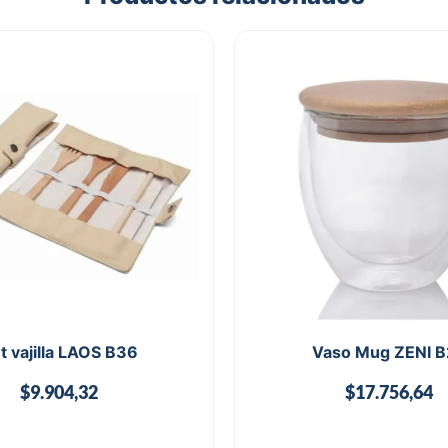
t vajilla LAOS B36
Vaso Mug ZENI 
$
9.904,32
$
17.756,64