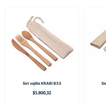
Set vajilla KRABI B33
Se
$
5.800,32