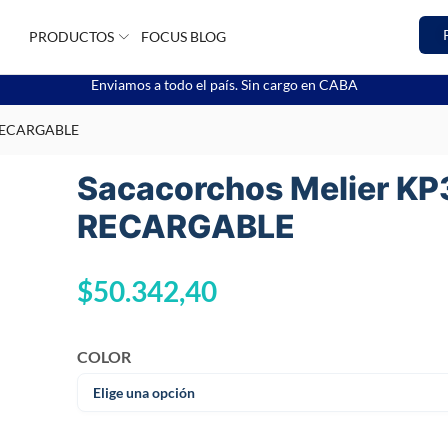
PRODUCTOS
FOCUS BLOG
Enviamos a todo el país. Sin cargo en CABA
 RECARGABLE
Sacacorchos Melier KP
RECARGABLE
$
50.342,40
COLOR