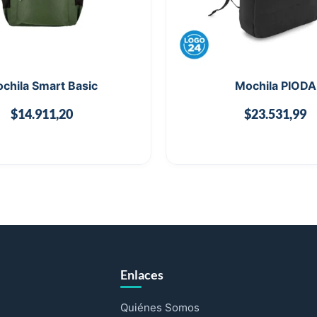
chila Smart Basic
Mochila PIODA
$
14.911,20
$
23.531,99
Enlaces
Quiénes Somos